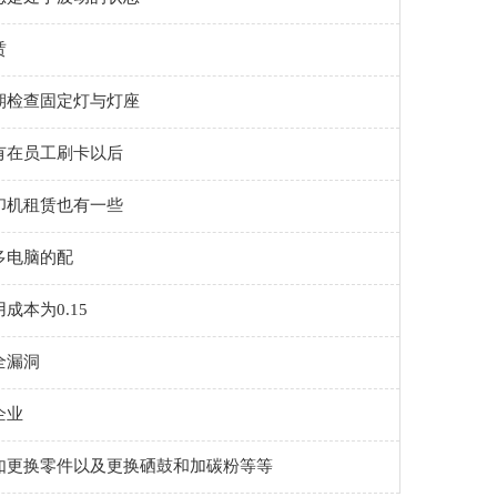
赁
期检查固定灯与灯座
有在员工刷卡以后
印机租赁也有一些
多电脑的配
本为0.15
全漏洞
企业
如更换零件以及更换硒鼓和加碳粉等等